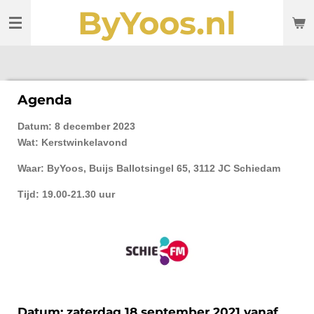
ByYoos.nl
Ga
direct
naar
de
hoofdinhoud
Agenda
Datum: 8 december 2023
Wat: Kerstwinkelavond
Waar: ByYoos, Buijs Ballotsingel 65, 3112 JC Schiedam
Tijd: 19.00-21.30 uur
Datum: zaterdag 18 september 2021 vanaf