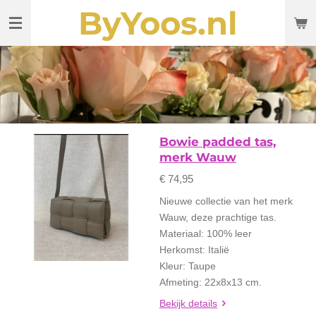
ByYoos.nl
Ga
direct
naar
de
hoofdinhoud
Bowie padded tas,
merk Wauw
€ 74,95
Nieuwe collectie van het merk
Wauw, deze prachtige tas.
Materiaal: 100% leer
Herkomst: Italië
Kleur: Taupe
Afmeting: 22x8x13 cm.
Bekijk details