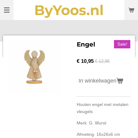
ByYoos.nl
Ga
direct
naar
de
hoofdinhoud
Engel
Sale!
€ 10,95
€ 12,95
In winkelwagen
Houten engel met metalen
vleugels
Merk: G. Wurst
Afmeting: 16x26x6 cm