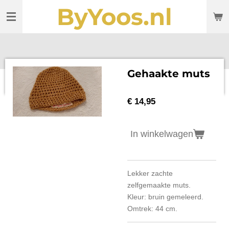
ByYoos.nl
Ga
direct
naar
de
hoofdinhoud
Gehaakte muts
€ 14,95
In winkelwagen
Lekker zachte
zelfgemaakte muts.
Kleur: bruin gemeleerd.
Omtrek: 44 cm.